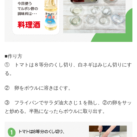
■作り方
① トマトは８等分のくし切り、白ネギはみじん切りにす
る。
② 卵をボウルに溶きほぐす。
③ フライパンでサラダ油大さじ１を熱し、②の卵をサッ
と炒める。半熟になったらボウルに取り出す。