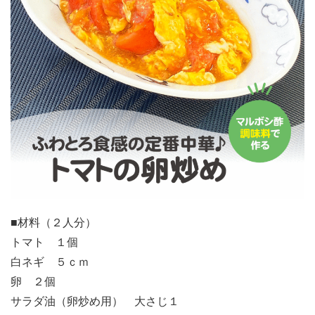
■材料（２人分）
トマト １個
白ネギ ５ｃｍ
卵 ２個
サラダ油（卵炒め用） 大さじ１