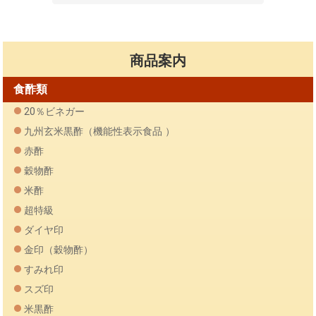
商品案内
食酢類
20％ビネガー
九州玄米黒酢（機能性表示食品 ）
赤酢
穀物酢
米酢
超特級
ダイヤ印
金印（穀物酢）
すみれ印
スズ印
米黒酢