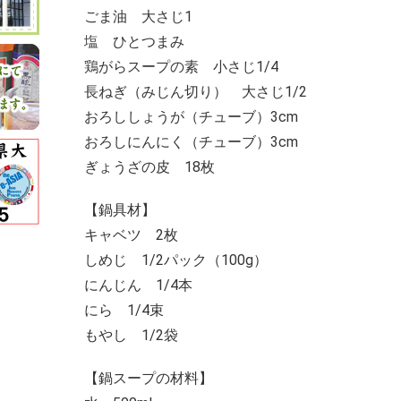
ごま油 大さじ1
塩 ひとつまみ
鶏がらスープの素 小さじ1/4
長ねぎ（みじん切り） 大さじ1/2
おろししょうが（チューブ）3cm
おろしにんにく（チューブ）3cm
ぎょうざの皮 18枚
【鍋具材】
キャベツ 2枚
しめじ 1/2パック（100g）
にんじん 1/4本
にら 1/4束
もやし 1/2袋
【鍋スープの材料】