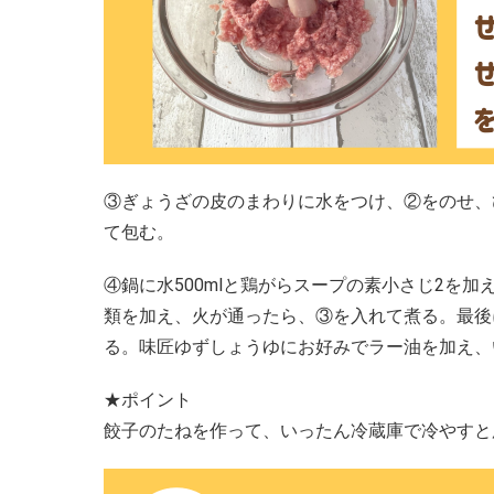
③ぎょうざの皮のまわりに水をつけ、②をのせ、
て包む。
④鍋に水500mlと鶏がらスープの素小さじ2を
類を加え、火が通ったら、③を入れて煮る。最後に
る。味匠ゆずしょうゆにお好みでラー油を加え、
★ポイント
餃子のたねを作って、いったん冷蔵庫で冷やすと