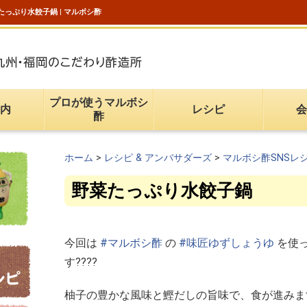
たっぷり水餃子鍋 | マルボシ酢
プロが使うマルボシ
内
レシピ
会
酢
ホーム
>
レシピ & アンバサダーズ
>
マルボシ酢SNSレ
野菜たっぷり水餃子鍋
今回は
#マルボシ酢
の
#味匠ゆずしょうゆ
を使
す????
柚子の豊かな風味と鰹だしの旨味で、食が進みま