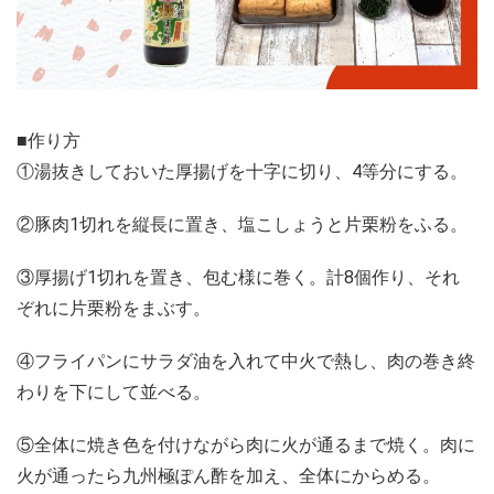
■作り方
①湯抜きしておいた厚揚げを十字に切り、4等分にする。
②豚肉1切れを縦長に置き、塩こしょうと片栗粉をふる。
③厚揚げ1切れを置き、包む様に巻く。計8個作り、それ
ぞれに片栗粉をまぶす。
④フライパンにサラダ油を入れて中火で熱し、肉の巻き終
わりを下にして並べる。
⑤全体に焼き色を付けながら肉に火が通るまで焼く。肉に
火が通ったら九州極ぽん酢を加え、全体にからめる。