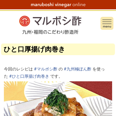
ひと口厚揚げ肉巻き
今回のレシピは
#マルボシ酢
の
#九州極ぽん酢
を使っ
た
#ひと口厚揚げ肉巻き
です。