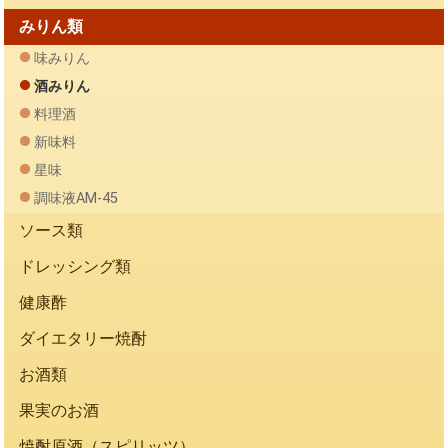
みりん類
味みりん
酒みりん
料理酒
新味料
星味
調味液AM-45
ソース類
ドレッシング類
健康酢
ダイエタリー焼酎
お酒類
果実のお酒
焼酎原酒（スピリッツ）