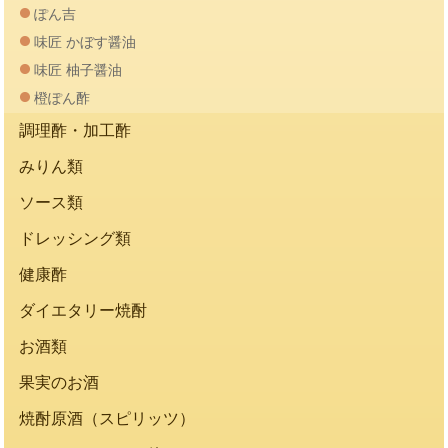
ぽん吉
味匠 かぼす醤油
味匠 柚子醤油
橙ぽん酢
調理酢・加工酢
みりん類
ソース類
ドレッシング類
健康酢
ダイエタリー焼酎
お酒類
果実のお酒
焼酎原酒（スピリッツ）