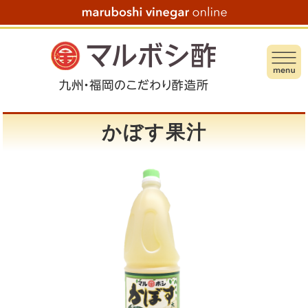
かぼす果汁