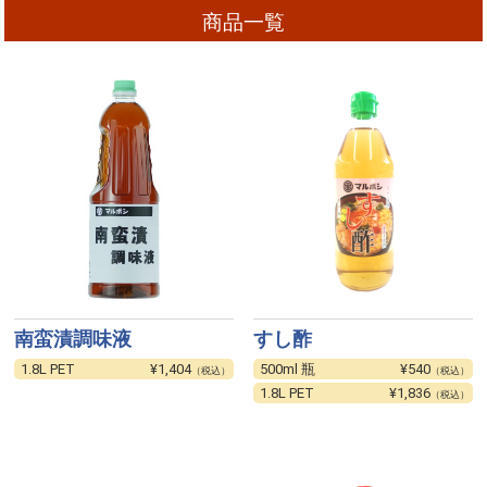
商品一覧
南蛮漬調味液
すし酢
1.8L PET
¥1,404
500ml 瓶
¥540
（税込）
（税込）
1.8L PET
¥1,836
（税込）